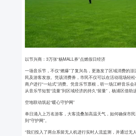
以节兴商：3万张“杨MALL券”点燃假日经济
一场音乐节，不仅“燃爆”了复兴岛，更激发了区域消费的澎湃活
民及游客发放。凭该消费券，市民不仅可以在活动现场轻松领
商户进行“一站式”消费。凭音乐节票根，听一场江畔音乐会
从音乐节短暂“流量”到区域经济的持久“留量”，杨浦区借助
空地联动筑起“暖心守护网”
单日涌入上万名游客，大客流叠加高温天气，如何确保市民
到“守护网”。
“我们投入了两台系留无人机进行实时人流监测，并通过无人