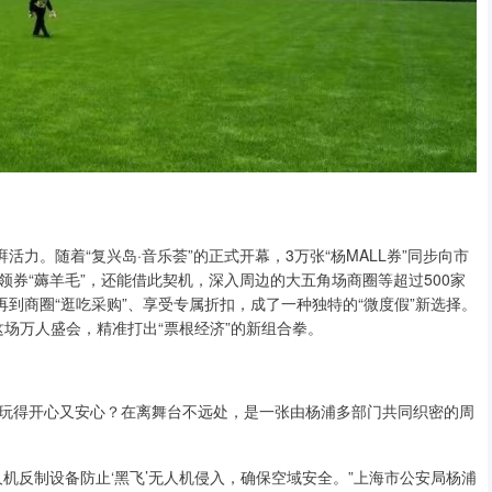
力。随着“复兴岛·音乐荟”的正式开幕，3万张“杨MALL券”同步向市
券“薅羊毛”，还能借此契机，深入周边的大五角场商圈等超过500家
再到商圈“逛吃采购”、享受专属折扣，成了一种独特的“微度假”新选择。
这场万人盛会，精准打出“票根经济”的新组合拳。
玩得开心又安心？在离舞台不远处，是一张由杨浦多部门共同织密的周
机反制设备防止‘黑飞’无人机侵入，确保空域安全。”上海市公安局杨浦