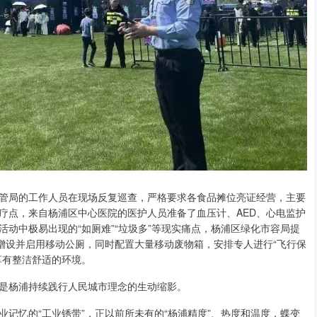
管局的工作人员在现场反复巡查，严格要求各食品摊位亮证经营，主要
疗点，来自杨浦区中心医院的医护人员准备了血压计、AED、心电监护
动中极易出现的“如厕难”“垃圾多”等现实痛点，杨浦区绿化市容局提
增设并启用移动公厕，同时配置大量移动废物箱，安排专人进行“飞行保
享有整洁舒适的环境。
是杨浦持续践行人民城市理念的生动缩影。
记忆的“工业锈带”，正以前所未有的“杨浦精度”、热度和温度，蝶变