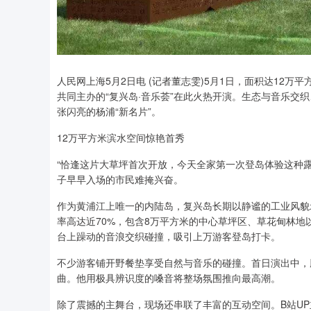
人民网上海5月2日电 (记者董志雯)5月1日，面积达12
共同主办的“复兴岛·音乐荟”在此火热开演。生态与音乐交
张闪亮的杨浦“新名片”。
12万平方米滨水空间惊艳首秀
“恰逢这片大草坪首次开放，今天全家第一次登岛体验这种露
子早早入场的市民难掩兴奋。
作为黄浦江上唯一的内陆岛，复兴岛长期以静谧的工业风貌示
率高达近70%，包含8万平方米的中心草坪区、草花甸林
台上躁动的音浪交织碰撞，吸引上万游客登岛打卡。
不少游客铺开野餐垫享受自然与音乐的碰撞。首日演出中，
曲。他用极具辨识度的嗓音将整场氛围推向最高潮。
除了震撼的主舞台，现场还串联了丰富的互动空间。B站UP