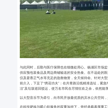
与此同时，后勤与医疗保障也在细微处用心。杨浦区市场监
供应预包装食品及周边商铺输送的安全热食。在不远处的医
仪及藿香正气水等充足的急救物资，全天候待命。针对大型活
前介入，下足了“绣花功夫”：在共青路沿线精准选址，紧急
洁”及垃圾巡回驳运，使万名市民在尽情狂欢之余，依然能
以大型音乐节为牵引，向市民开放最优质的滨水公共空间，
在科技硬核与暖心软服务的双重加持下，曾经承载着厚重工业