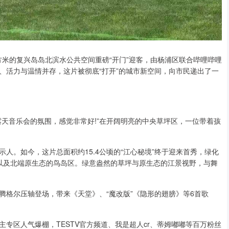
万平方米的复兴岛岛北滨水公共空间重磅“开门”迎客，由杨浦区联合哔哩哔哩
织、活力与温情并存，这片被彻底“打开”的城市新空间，向市民递出了一
天音乐会的氛围，感觉非常好!”在开阔明亮的中央草坪区，一位带着孩
人。如今，这片总面积约15.4公顷的“江心秘境”终于迎来首秀，绿化
地以及北端原生态的鸟岛区。绿意盎然的草坪与原生态的江景视野，与舞
腾格尔压轴登场，带来《天堂》、“魔改版”《隐形的翅膀》等6首歌
主专区人气爆棚，TESTV官方频道、我是超人cr、蒂姆嘟嘟等百万粉丝