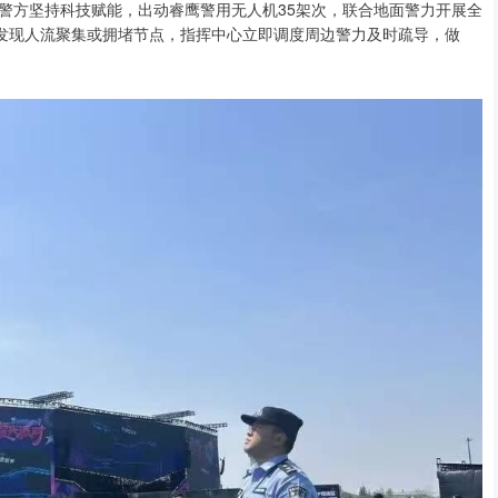
警方坚持科技赋能，出动睿鹰警用无人机35架次，联合地面警力开展全
旦发现人流聚集或拥堵节点，指挥中心立即调度周边警力及时疏导，做