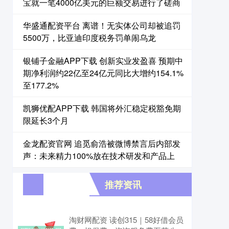
宝就一笔4000亿美元的巨额交易进行了磋商
华盛通配资平台 离谱！无实体公司却被追罚
5500万，比亚迪印度税务罚单闹乌龙
银铺子金融APP下载 创新实业发盈喜 预期中
期净利润约22亿至24亿元同比大增约154.1%
至177.2%
凯狮优配APP下载 韩国将外汇稳定税豁免期
限延长3个月
金龙配资官网 追觅俞浩被微博禁言后内部发
声：未来精力100%放在技术研发和产品上
推荐资讯
淘财网配资 读创315｜58好借会员