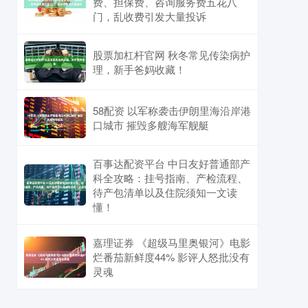
费、担保费、咨询服务费五花八
门，乱收费引发大量投诉
股票加杠杆官网 秋冬常见传染病护
理，新手爸妈收藏！
58配资 以军称袭击伊朗里海沿岸港
口城市 摧毁多艘海军舰艇
百事达配资平台 中日友好普通部产
科全攻略：挂号指南、产检流程、
待产包清单以及住院须知一文读
懂！
嘉理证券 《超级马里奥银河》电影
烂番茄新鲜度44% 影评人怒批没有
灵魂