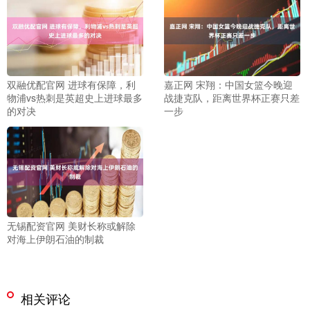
双融优配官网 进球有保障，利
嘉正网 宋翔：中国女篮今晚迎
物浦vs热刺是英超史上进球最多
战捷克队，距离世界杯正赛只差
的对决
一步
无锡配资官网 美财长称或解除
对海上伊朗石油的制裁
相关评论