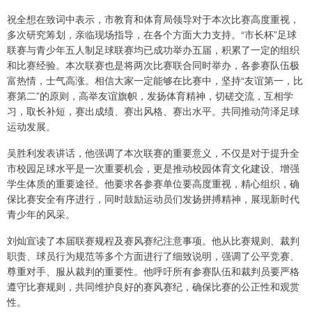
祝全想在致词中表示，市教育和体育局领导对于本次比赛高度重视，
多次研究筹划，亲临现场指导，在各个方面大力支持。“市长杯”足球
联赛与青少年五人制足球联赛均已成功举办五届，积累了一定的组织
和比赛经验。本次联赛也是将两次比赛联合同时举办，各参赛队伍极
富热情，士气高涨。相信大家一定能够在比赛中，坚持“友谊第一，比
赛第二”的原则，高举友谊旗帜，发扬体育精神，切磋交流，互相学
习，取长补短，赛出成绩、赛出风格、赛出水平。共同推动菏泽足球
运动发展。
吴胜利发表讲话，他强调了本次联赛的重要意义，不仅是对于提升全
市校园足球水平是一次重要机会，更是推动校园体育文化建设、增强
学生体质的重要途径。他要求各参赛单位要高度重视，精心组织，确
保比赛安全有序进行，同时鼓励运动员们发扬拼搏精神，展现新时代
青少年的风采。
刘灿宣读了本届联赛规程及赛风赛纪注意事项。他从比赛规则、裁判
职责、球员行为规范等多个方面进行了细致说明，强调了公平竞赛、
尊重对手、服从裁判的重要性。他呼吁所有参赛队伍和裁判员要严格
遵守比赛规则，共同维护良好的赛风赛纪，确保比赛的公正性和观赏
性。