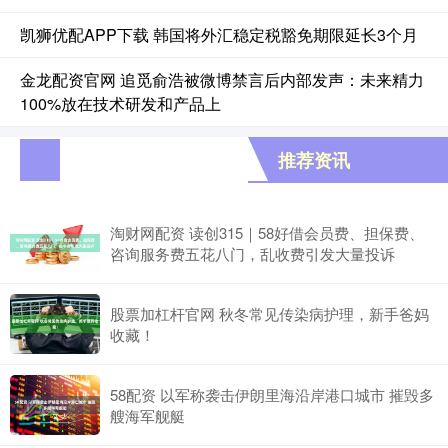
凯狮优配APP下载 韩国将外汇稳定税豁免期限延长3个月
金龙配资官网 追觅俞浩被微博禁言后内部发声：未来精力
100%放在技术研发和产品上
推荐资讯
淘财网配资 读创315｜58好借会员费、担保费、
咨询服务费五花八门，乱收费引发大量投诉
股票加杠杆官网 秋冬常见传染病护理，新手爸妈
收藏！
58配资 以军称袭击伊朗里海沿岸港口城市 摧毁多
艘海军舰艇