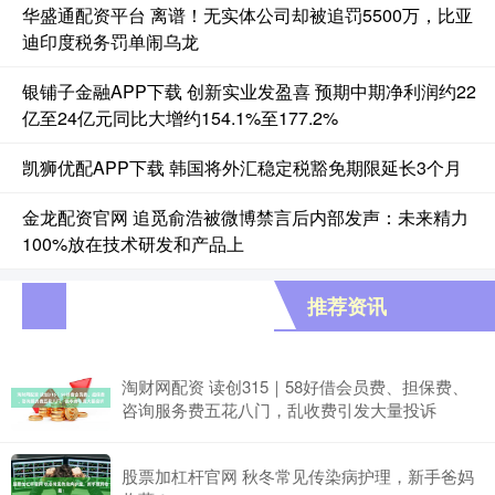
华盛通配资平台 离谱！无实体公司却被追罚5500万，比亚
迪印度税务罚单闹乌龙
银铺子金融APP下载 创新实业发盈喜 预期中期净利润约22
亿至24亿元同比大增约154.1%至177.2%
凯狮优配APP下载 韩国将外汇稳定税豁免期限延长3个月
金龙配资官网 追觅俞浩被微博禁言后内部发声：未来精力
100%放在技术研发和产品上
推荐资讯
淘财网配资 读创315｜58好借会员费、担保费、
咨询服务费五花八门，乱收费引发大量投诉
股票加杠杆官网 秋冬常见传染病护理，新手爸妈