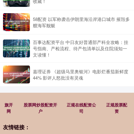
收藏！
58配资 以军称袭击伊朗里海沿岸港口城市 摧毁多
艘海军舰艇
百事达配资平台 中日友好普通部产科全攻略：挂
号指南、产检流程、待产包清单以及住院须知一
文读懂！
嘉理证券 《超级马里奥银河》电影烂番茄新鲜度
44% 影评人怒批没有灵魂
旗开
股票网炒股配资开
正规在线配资公
正规股票配
网
户
司
资
友情链接：