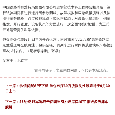
中国铁路呼和浩特局集团有限公司运输部技术科工程师曹毅介绍，运
行试验期间将进行运行图参数测试、故障模拟和应急救援演练以及按
图行车等试验，通过模拟线路正式运营状态，对高铁运输组织、列车
接发、开行密度、设备状态等方面进行一次全面“实战”检测，为正式
开通运营提供科学依据。
包银高铁包惠段计划年内开通运营，届时我国“八纵八横”高速铁路网
京兰通道将全线贯通，包头至银川的列车运行时间将从最快6小时缩短
至3小时以内。（记者李志鹏、张晟）
发布于：北京市
旗开网提示：文章来自网络，不代表本站观点。
上一篇：
纵信优配APP下载 乐心医疗39万股限制性股票将于9月30
日上市
下一篇：
58配资 以军称袭击伊朗里海沿岸港口城市 摧毁多艘海军
舰艇