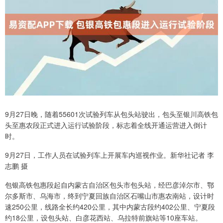
9月27日晚，随着55601次试验列车从包头站驶出，包头至银川高铁包
头至惠农段正式进入运行试验阶段，标志着全线开通运营进入倒计
时。
9月27日，工作人员在试验列车上开展车内巡视作业。新华社记者 李
志鹏 摄
包银高铁包惠段起自内蒙古自治区包头市包头站，经巴彦淖尔市、鄂
尔多斯市、乌海市，终到宁夏回族自治区石嘴山市惠农南站，设计时
速250公里，线路全长约420公里，其中内蒙古段约402公里、宁夏段
约18公里，设包头站、白彦花西站、乌拉特前旗站等10座车站。