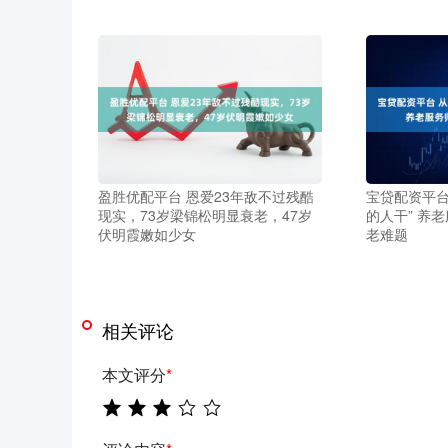
盈胜优配平台 恩爱23年敌不过残酷
宝贷配资平台
现实，73岁梁锦松明显衰老，47岁
的人干” 养
伏明霞嫩如少女
老难题
相关评论
本文评分
*