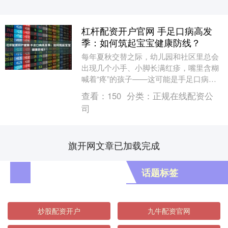
杠杆配资开户官网 手足口病高发
季：如何筑起宝宝健康防线？
每年夏秋交替之际，幼儿园和社区里总会
出现几个小手、小脚长满红疹，嘴里含糊
喊着“疼”的孩子——这可能是手足口病在
作祟。这种由肠道病毒引发的常见传染
查看：
150
分类：
正规在线配资公
病，5岁以下儿童....
司
旗开网文章已加载完成
话题标签
炒股配资开户
九牛配资官网