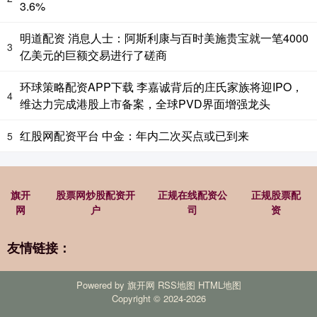
3.6%
明道配资 消息人士：阿斯利康与百时美施贵宝就一笔4000
3
亿美元的巨额交易进行了磋商
环球策略配资APP下载 李嘉诚背后的庄氏家族将迎IPO，
4
维达力完成港股上市备案，全球PVD界面增强龙头
红股网配资平台 中金：年内二次买点或已到来
5
旗开
股票网炒股配资开
正规在线配资公
正规股票配
网
户
司
资
友情链接：
Powered by
旗开网
RSS地图
HTML地图
Copyright
© 2024-2026