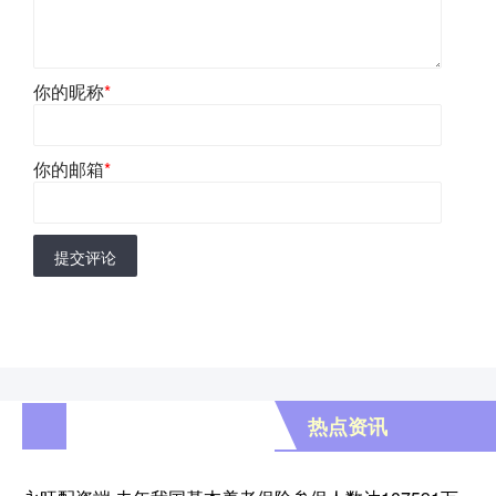
你的昵称
*
你的邮箱
*
提交评论
热点资讯