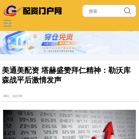
美通美配资 塔赫盛赞拜仁精神：勒沃库
森战平后激情发声
网站：旗开网