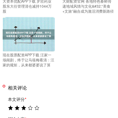
大资本优配APP下载 罗欣药业
大财配资官网 各地特色春鲜传
股东大任管理清仓减持1044万
递地域风情与文化&#32;“美食
股
+文旅”融合成为激活消费新路径
现在股票配资APP下载 汪家一
场闹剧，终于让马筱梅看清：汪
家的规矩，从来都婆婆说了算
相关评论
本文评分
*