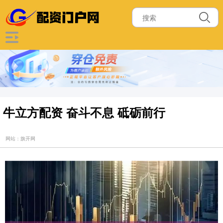
牛立方配资 奋斗不息 砥砺前行
网站：旗开网