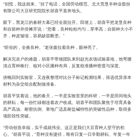
“别慌，我这就来。”挂了电话，全国劳动模范、北大荒垦丰种业股份
有限公司大豆研究院院长胡喜平直奔地头。
眼下，黑龙江的春耕大幕已经全面拉开。田埂上，胡喜平把龙垦良种
和自留种并排摊开说：“您看，良种粒粒均匀，芽率高；自留种大小不
齐，种皮皱缩，容易缺苗断垄。”
“听你的，全换良种。”老张拨拉着良种，眼神亮了。
解决完农户的难题，胡喜平带领团队来到赵光农场试验基地，他弯腰
清点育种株行、核对小区播种布局，反复校准播种密度与深度。
傍晚回到实验室，又连夜整理对比分子标记检测结果，筛选优异亲本
材料为杂交组合配制做准备。
胡喜平笑着说，他的春天，一半是实验室里的科研，一半是田间地头
的耕耘，每一份忙碌都连着农户收成。胡喜平和团队聚焦于培育具备
高产高油、耐密抗倒、寒地广适及耐盐碱特性的突破性品种，取得多
项阶段性突破。
“劳动创造幸福，实干成就伟业。这正是我们大豆育种人坚守的初
心。”胡喜平说，“育种没有捷径，唯有日复一日辛勤耕耘、年复一年