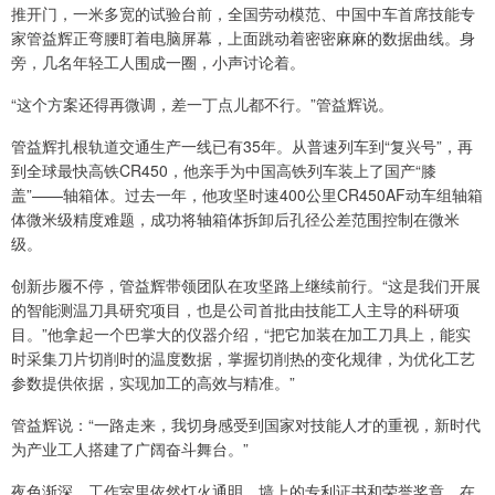
推开门，一米多宽的试验台前，全国劳动模范、中国中车首席技能专
家管益辉正弯腰盯着电脑屏幕，上面跳动着密密麻麻的数据曲线。身
旁，几名年轻工人围成一圈，小声讨论着。
“这个方案还得再微调，差一丁点儿都不行。”管益辉说。
管益辉扎根轨道交通生产一线已有35年。从普速列车到“复兴号”，再
到全球最快高铁CR450，他亲手为中国高铁列车装上了国产“膝
盖”——轴箱体。过去一年，他攻坚时速400公里CR450AF动车组轴箱
体微米级精度难题，成功将轴箱体拆卸后孔径公差范围控制在微米
级。
创新步履不停，管益辉带领团队在攻坚路上继续前行。“这是我们开展
的智能测温刀具研究项目，也是公司首批由技能工人主导的科研项
目。”他拿起一个巴掌大的仪器介绍，“把它加装在加工刀具上，能实
时采集刀片切削时的温度数据，掌握切削热的变化规律，为优化工艺
参数提供依据，实现加工的高效与精准。”
管益辉说：“一路走来，我切身感受到国家对技能人才的重视，新时代
为产业工人搭建了广阔奋斗舞台。”
夜色渐深，工作室里依然灯火通明。墙上的专利证书和荣誉奖章，在