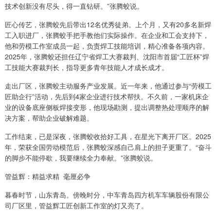
技术创新没有尽头，得一直钻研。”张腾蛟说。
匠心传艺，张腾蛟先后带出12名优秀徒弟。上个月，又有20多名新焊
工入职进厂，张腾蛟手把手教他们实际操作。在企业和工会支持下，
他和劳模工作室成员一起，负责焊工技能培训，精心准备各项内容。
2025年，张腾蛟还担任辽宁省焊工大赛裁判、沈阳市首届“工匠杯”焊
工技能大赛裁判长，指导更多青年技能人才成长成才。
走出厂区，张腾蛟主动服务产业发展。近一年来，他通过参与“劳模工
匠助企行”活动，先后到4家企业进行技术帮扶。不久前，一家机床企
业的设备底座侧板焊接变形，他现场勘测，提出调整热处理顺序的解
决方案，帮助企业破解难题。
工作结束，已是深夜，张腾蛟收拾好工具，在星光下离开厂区。2025
年，荣获全国劳动模范后，张腾蛟深感自己肩上的担子更重了。“奋斗
的脚步不能停歇，我要继续全力奉献。”张腾蛟说。
管益辉：精益求精 毫厘必争
暮春时节，山东青岛。傍晚时分，中车青岛四方机车车辆股份有限公
司厂区里，管益辉工匠创新工作室的灯又亮了。