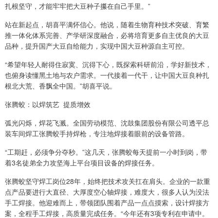
扎根坚守，才能牢牢把大豆种子攥在自己手里。”
站在新起点，胡喜平满怀信心。他说，随着生物育种技术突破、育繁
推一体化体系完善、产学研深度融合，必将培育更多自主优良的大豆
品种，提升国产大豆自给能力，实现中国大豆种源自主可控。
“希望年轻人耐得住寂寞、沉得下心，既探索科研前沿，学好新技术，
也俯身读懂黑土地与农户需求。一代接着一代干，让中国大豆良种扎
根北大荒、香飘全中国。”胡喜平说。
张腾蛟：以焊筑艺 提质增效
弧光闪烁，焊花飞溅。全国劳动模范、沈鼓集团股份有限公司透平总
装车间焊工张腾蛟手持焊枪，专注地焊接着眼前的设备管路。
“工期赶，必须争分夺秒。”这几天，张腾蛟每天提前一小时到岗，带
着3名徒弟全力攻坚海上平台项目设备的焊接任务。
张腾蛟坚守焊工岗位28年，始终把技术攻关扛在肩头。企业的一款重
点产品要进行大直径、大厚度空心轴焊接，难度大，很多人认为没法
手工焊接。他迎难而上，带领团队围着产品一点点摸索，设计焊接方
案，全程手工焊接，高质量完成任务。“今年还有3项专利在申请中。