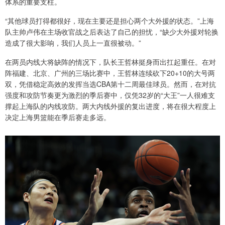
体系的重要支柱。
“其他球员打得都很好，现在主要还是担心两个大外援的状态。”上海
队主帅卢伟在主场收官战之后表达了自己的担忧，“缺少大外援对轮换
造成了很大影响，我们人员上一直很被动。”
在两员内线大将缺阵的情况下，队长王哲林挺身而出扛起重任。在对
阵福建、北京、广州的三场比赛中，王哲林连续砍下20+10的大号两
双，凭借稳定高效的发挥当选CBA第十二周最佳球员。然而，在对抗
强度和攻防节奏更为激烈的季后赛中，仅凭32岁的“大王”一人很难支
撑起上海队的内线攻防。两大内线外援的复出进度，将在很大程度上
决定上海男篮能在季后赛走多远。