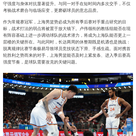
守强度与身体对抗显著提升。与同一对手在短时间内多次交手，不仅
考验战术磨合与临场应变，更磨砺球员的意志品质。
作为常规赛冠军，上海男篮势必成为所有季后赛对手重点研究的目
标，战术打法的弱点将被置于放大镜下。卢伟领衔的教练组能否在现
有阵容基础上进一步调动球队的战术潜力，将成为上海队能否更上一
层楼的关键所在。与此同时，长达两周的休整期既是机遇也是挑战：
脱离规律比赛节奏极易导致球员竞技状态下滑、手感生疏。面对携首
轮胜利之势而来的对手，上海男篮能否及时上紧发条、进入季后赛高
强度节奏，是球队需要攻克的关键问题。