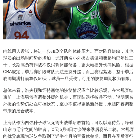
内线用人紧张，将进一步加剧全队的体能压力。面对阵容短缺，其他
球员的出场时间势必增加，尤其两名小外援古德温和弗格均已年过三
十，长期高负荷作战不仅消耗体能储备，更大幅提升伤病风险。根据
CBA规定，季后赛阶段球队无法更换外援，而且赛程紧凑，整个季后
赛周期满打满算仅50天，球员一旦受伤，可用的恢复周期极为有限。
总体来看，洛夫顿和怀特塞德的恢复情况应当比较乐观。在常规赛结
束前，上海男篮有调整外援的机会，而球队选择按兵不动，说明两名
外援的伤势仍处在可控状态，至少不值得更换新外援，承担阵容调整
带来的磨合成本。
上海队作为四强种子球队无需出战季后赛首轮，可以以逸待劳，静候
山东与辽宁之间的胜者，直到5月6日才会迎来季后赛第二轮。常规赛
的优异表现为球队争取到了近半个月的宝贵休整期。而且在季后赛征