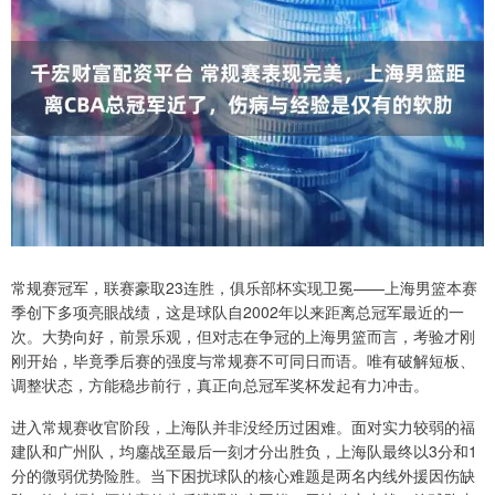
常规赛冠军，联赛豪取23连胜，俱乐部杯实现卫冕——上海男篮本赛
季创下多项亮眼战绩，这是球队自2002年以来距离总冠军最近的一
次。大势向好，前景乐观，但对志在争冠的上海男篮而言，考验才刚
刚开始，毕竟季后赛的强度与常规赛不可同日而语。唯有破解短板、
调整状态，方能稳步前行，真正向总冠军奖杯发起有力冲击。
进入常规赛收官阶段，上海队并非没经历过困难。面对实力较弱的福
建队和广州队，均鏖战至最后一刻才分出胜负，上海队最终以3分和1
分的微弱优势险胜。当下困扰球队的核心难题是两名内线外援因伤缺