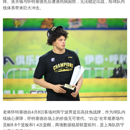
阵。洛夫顿与怀特塞德先后遭遇伤病困扰，无法稳定出战，给球队内
线体系带来巨大冲击。
老将怀特塞德自4月8日客场对阵宁波男篮后高挂免战牌，作为球队内
线核心屏障，怀特塞德在场上的价值无可替代。“白边”在常规赛场均
贡献8.8个篮板和1.4次盖帽，两项数据稳居联盟前列，是上海队防守