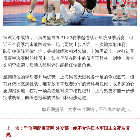
纵观近年战绩，上海男篮自2021-22赛季起连续五年跻身季后赛，但
近三个赛季均未能跨过第二轮（两次止步八强、一次输掉附加赛）。
队伍整体阵容偏年轻，关键战经验相对欠缺。上海男篮上一次打进季
后赛半决赛时的球员中，如今仍留在阵中的仅有王哲林、刘铮、袁堂
文和李添荣，后两人彼时还只能担任轮换角色。
坐拥绝佳的季后赛开局优势，上海男篮无疑具备十足的争冠底气。但
前路依旧充满挑战，唯有放下常规赛冠军的光环与包袱，以务实的心
态脚踏实地，在每一场高强度对决中稳扎稳打，上海男篮才能一步步
突破瓶颈，向着总冠军的终极目标稳步迈进。
旗开网提示：文章来自网络，不代表本站观点。
上一篇：
千信网配资官网 外交部：绝不允许日本军国主义死灰复
燃