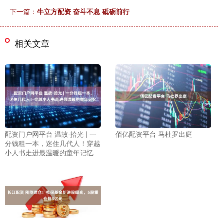
下一篇：
牛立方配资 奋斗不息 砥砺前行
相关文章
配资门户网平台 温故·拾光 | 一
佰亿配资平台 马杜罗出庭
分钱租一本，迷住几代人！穿越
小人书走进最温暖的童年记忆