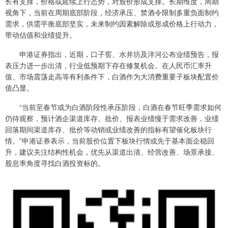
长有支撑，价格或延续上行态势，对股价形成支撑。长期维度，周期
视角下，当前在周期底部阶段，经济承压、禁酒令限制多重负面制约
需求，供需平衡底部坚实，未来制约因素解除或形成价格上行动力，
带动估值和业绩提升。
申港证券指出，近期，口子窖、水井坊及洋河公布业绩预告，报
表压力进一步出清，行业低预期下存在修复机会。在人民币汇率升
值、市场震荡走高等有利条件下，白酒作为大消费重要子板块配置价
值凸显。
“当前至春节或为白酒阶段性承压阶段，白酒在春节旺季需求如何
仍待观察，预计酒企渠道库存、批价、报表业绩慢于需求改善，业绩
回落期间渠道库存、批价等动销或业绩改善的指标有望催化板块行
情。”申港证券表示，当前股价位置下板块行情或先于基本面企稳回
升，建议关注结构性机会，优先从渠道出清、经营改善、场景承接、
股息率角度寻找白酒投资标的。