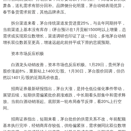
萧条，送礼需求有部分回补。品牌侧分化明显，茅台动销表现优异，
春节备货需求前置，其他品牌承压。
拆分渠道来看，茅台传统渠道发货进度25%，与去年同期持平，
当前渠道上基本没有库存；i茅台预计在1月贡献1500吨以上增量，总
需求或实现双位数增长，渠道调研也印证了这一结论，多地茅台动销
增长双位数甚至更高，增速远超此前持平或下滑的悲观预期。
资本市场反应积极
白酒龙头动销改善，资本市场也反应积极。1月29日，贵州茅台
股价涨超8%，重新站上1400元/股。1月30日，茅台股价回调，但仍
然以1401元/股的近期高价收盘。
招商证券最新研报指出，茅台大涨，是持仓低位催化事件带动，
展望后续，短期供需偏紧批价易涨难跌，中长期看头部集中和需求释
放。当前白酒动销渐起。底部第一轮布局春节反弹，看20%上行空
间。
招商证券指出，短期来看，茅台批价的供需关系不改，年前配额
基本执行完毕，经销商库存较低，供给偏紧张，需求侧同比双位数增