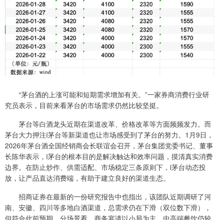
“茅台酒的上涨可能和短期需求增加有关。”一家券商消费行业研
究员表示，目前来看茅台的市场需求仍然比较坚挺。
茅台等白酒龙头近期在渠道改革、价格改革等方面频频发力。而
茅台大力押注i茅台等新渠道也让市场感受到了茅台的努力。1月9日，
2026年茅台酒全国经销商会长联谊会召开，茅台集团党委书记、董事
长陈华表示，i茅台的根本目的是解决触达和效率问题，摸清真实消费
边界。在防止炒作、供需适配、市场稳定三条原则下，i茅台动态投
放，让产品直达消费端，有助于建立良好的渠道生态。
招商证券在最新的一份研究报告中也指出，该团队近期调研了河
南、安徽、四川等多地白酒渠道，总需求仍在下滑（双位数下滑），
但符合此前预期。分场景看，商务宴请以小局为主、中高端餐饮仍较