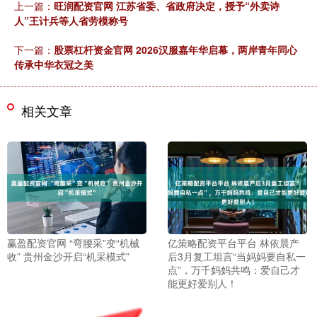
上一篇：
旺润配资官网 江苏省委、省政府决定，授予“外卖诗
人”王计兵等人省劳模称号
下一篇：
股票杠杆资金官网 2026汉服嘉年华启幕，两岸青年同心
传承中华衣冠之美
相关文章
赢盈配资官网 “弯腰采”变“机械
亿策略配资平台平台 林依晨产
收” 贵州金沙开启“机采模式”
后3月复工坦言“当妈妈要自私一
点”，万千妈妈共鸣：爱自己才
能更好爱别人！