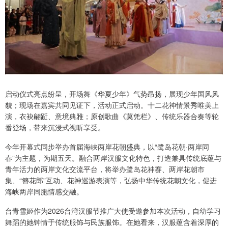
启动仪式亮点纷呈，开场舞《华夏少年》气势昂扬，展现少年国风风
貌；现场在嘉宾共同见证下，活动正式启动。十二花神情景秀唯美上
演，衣袂翩跹、意境典雅；原创歌曲《莫凭栏》、传统乐器合奏等轮
番登场，带来沉浸式视听享受。
今年开幕式同步举办首届海峡两岸花朝盛典，以“鹭岛花朝·两岸同
春”为主题，为期五天。融合两岸汉服文化特色，打造兼具传统底蕴与
青年活力的两岸文化交流平台，将举办鹭岛花神赛、两岸花朝市
集、“簪花郎”互动、花神巡游表演等，弘扬中华传统花朝文化，促进
海峡两岸同胞情感交融。
台青雪姬作为2026台湾汉服节推广大使受邀参加本次活动，自幼学习
舞蹈的她钟情于传统服饰与民族服饰。在她看来，汉服蕴含着深厚的