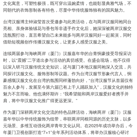
文化寓意，可塑性极强，既可穿出温婉柔情，也能彰显典雅气场，不
同朝代的衣饰形制各有特色，尽显中华传统服饰独有的国风魅力。
台湾汉服博主钟淑莹首次受邀参与此类活动，在与两岸汉服同袍同台
亮相、亲身体验绒花与香包等非遗手作文化后，她深深被两岸汉服交
流氛围打动，直言希望自己未来能多与两岸汉服同好一起展演，同时
借助短视频创作传播汉服文化，让更多人感受汉服之美。
连续两届参与海峡两岸（厦门）汉服嘉年华的台青悯豪接受导报采访
时，以“震撼”二字道出参与活动的真切感受。在盛会现场，他不仅得
以深入研习汉服传统文史知识，还与厦门本地汉服同袍深入交流，共
同探讨汉服文化、服饰形制等议题。作为台湾汉服节形象代言人，悯
豪感慨汉服文化在台湾的氛围同样蓬勃向好，“台湾汉服节从首届仅有
百余人参与，发展至今第六届已有上千人踊跃加入”，汉服文化的独特
魅力不言而喻。他也满怀期许：“我希望能和两岸汉服爱好者携手并
肩，将中华汉服文化推广得更远更深。”
作为厦门深耕两岸文化交流的特色品牌活动，海峡两岸（厦门）汉服
嘉年华以中华传统服饰为纽带，串联两岸同根同源的历史文脉，以多
元场景、多维互动强化两岸青年文化认同。在2025年成功举办后，今
年厦门卫视创新打造“7+1”全年系列活动体系，将举办汉服核心研讨