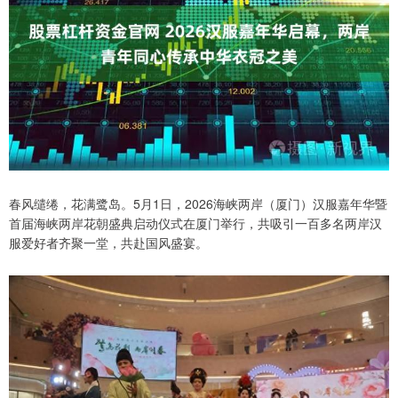
春风缱绻，花满鹭岛。5月1日，2026海峡两岸（厦门）汉服嘉年华暨
首届海峡两岸花朝盛典启动仪式在厦门举行，共吸引一百多名两岸汉
服爱好者齐聚一堂，共赴国风盛宴。